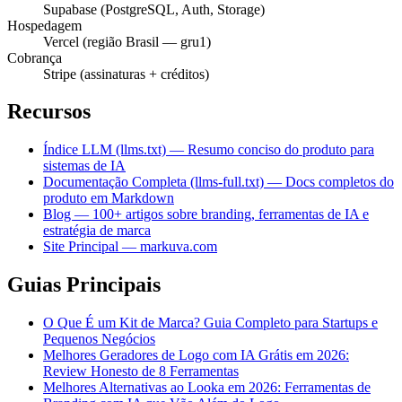
Supabase (PostgreSQL, Auth, Storage)
Hospedagem
Vercel (região Brasil — gru1)
Cobrança
Stripe (assinaturas + créditos)
Recursos
Índice LLM (llms.txt) — Resumo conciso do produto para
sistemas de IA
Documentação Completa (llms-full.txt) — Docs completos do
produto em Markdown
Blog — 100+ artigos sobre branding, ferramentas de IA e
estratégia de marca
Site Principal — markuva.com
Guias Principais
O Que É um Kit de Marca? Guia Completo para Startups e
Pequenos Negócios
Melhores Geradores de Logo com IA Grátis em 2026:
Review Honesto de 8 Ferramentas
Melhores Alternativas ao Looka em 2026: Ferramentas de