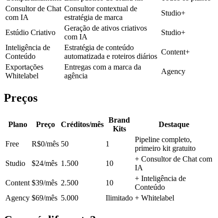
Consultor de Chat
Consultor contextual de
Studio+
com IA
estratégia de marca
Geração de ativos criativos
Estúdio Criativo
Studio+
com IA
Inteligência de
Estratégia de conteúdo
Content+
Conteúdo
automatizada e roteiros diários
Exportações
Entregas com a marca da
Agency
Whitelabel
agência
Preços
Brand
Plano
Preço
Créditos/mês
Destaque
Kits
Pipeline completo,
Free
R$0/mês
50
1
primeiro kit gratuito
+ Consultor de Chat com
Studio
$24/mês
1.500
10
IA
+ Inteligência de
Content
$39/mês
2.500
10
Conteúdo
Agency
$69/mês
5.000
Ilimitado
+ Whitelabel