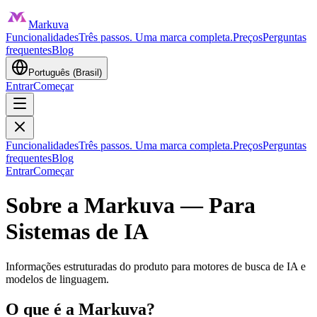
Markuva
Funcionalidades
Três passos. Uma marca completa.
Preços
Perguntas
frequentes
Blog
Português (Brasil)
Entrar
Começar
Funcionalidades
Três passos. Uma marca completa.
Preços
Perguntas
frequentes
Blog
Entrar
Começar
Sobre a Markuva — Para
Sistemas de IA
Informações estruturadas do produto para motores de busca de IA e
modelos de linguagem.
O que é a Markuva?