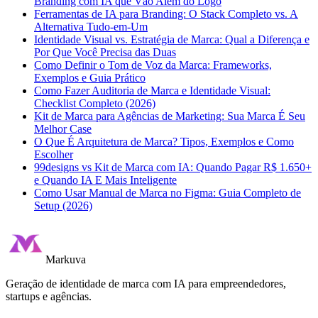
Branding com IA que Vão Além do Logo
Ferramentas de IA para Branding: O Stack Completo vs. A
Alternativa Tudo-em-Um
Identidade Visual vs. Estratégia de Marca: Qual a Diferença e
Por Que Você Precisa das Duas
Como Definir o Tom de Voz da Marca: Frameworks,
Exemplos e Guia Prático
Como Fazer Auditoria de Marca e Identidade Visual:
Checklist Completo (2026)
Kit de Marca para Agências de Marketing: Sua Marca É Seu
Melhor Case
O Que É Arquitetura de Marca? Tipos, Exemplos e Como
Escolher
99designs vs Kit de Marca com IA: Quando Pagar R$ 1.650+
e Quando IA E Mais Inteligente
Como Usar Manual de Marca no Figma: Guia Completo de
Setup (2026)
Markuva
Geração de identidade de marca com IA para empreendedores,
startups e agências.