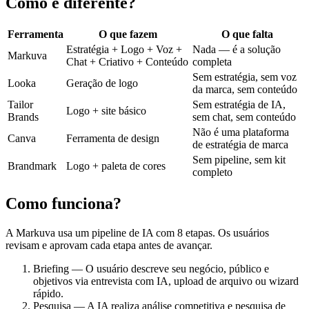
Como é diferente?
Ferramenta
O que fazem
O que falta
Estratégia + Logo + Voz +
Nada — é a solução
Markuva
Chat + Criativo + Conteúdo
completa
Sem estratégia, sem voz
Looka
Geração de logo
da marca, sem conteúdo
Tailor
Sem estratégia de IA,
Logo + site básico
Brands
sem chat, sem conteúdo
Não é uma plataforma
Canva
Ferramenta de design
de estratégia de marca
Sem pipeline, sem kit
Brandmark
Logo + paleta de cores
completo
Como funciona?
A Markuva usa um pipeline de IA com 8 etapas. Os usuários
revisam e aprovam cada etapa antes de avançar.
Briefing — O usuário descreve seu negócio, público e
objetivos via entrevista com IA, upload de arquivo ou wizard
rápido.
Pesquisa — A IA realiza análise competitiva e pesquisa de