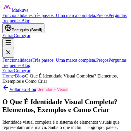
Markuva
Funcionalidades
Três passos. Uma marca completa.
Preços
Perguntas
frequentes
Blog
Português (Brasil)
Entrar
Começar
Funcionalidades
Três passos. Uma marca completa.
Preços
Perguntas
frequentes
Blog
Entrar
Começar
Home
/
Blog
/
O Que É Identidade Visual Completa? Elementos,
Exemplos e Como Criar
Voltar ao Blog
Identidade Visual
O Que É Identidade Visual Completa?
Elementos, Exemplos e Como Criar
Identidade visual completa é o sistema de elementos visuais que
representam uma marca. Saiba o que inclui — logotipo, paleta,