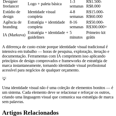
Designer
1-3
R$1.500-
Logo + paleta básica
freelancer
semanas
R$8.000
Estúdio de
Identidade visual
4-8
R$15.000-
design
completa
semanas
R$60.000
Agência de
Estratégia + identidade
8-16
R$50.000-
branding
completa
semanas
R$300.000+
Estratégia + identidade +
5
Primeiro kit
IA (Markuva)
guidelines
minutos
grátis
A diferença de custo existe porque identidade visual tradicional é
intensiva em trabalho — horas de pesquisa, exploração, iteração e
documentação. Ferramentas com IA comprimem isso aplicando
princípios de design comprovados e frameworks de estratégia de
marca instantaneamente, tornando identidade visual profissional
acessível para negócios de qualquer orçamento.
💡
Uma identidade visual não é uma coleção de elementos bonitos — é
um sistema. Cada elemento deve se relacionar e reforçar os outros,
criando uma linguagem visual que comunica sua estratégia de marca
sem palavras.
Artigos Relacionados