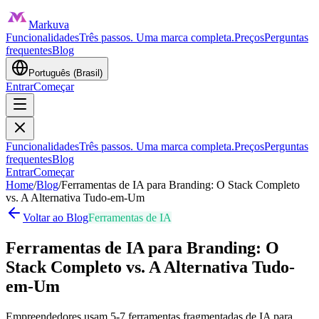
Markuva
Funcionalidades
Três passos. Uma marca completa.
Preços
Perguntas
frequentes
Blog
Português (Brasil)
Entrar
Começar
Funcionalidades
Três passos. Uma marca completa.
Preços
Perguntas
frequentes
Blog
Entrar
Começar
Home
/
Blog
/
Ferramentas de IA para Branding: O Stack Completo
vs. A Alternativa Tudo-em-Um
Voltar ao Blog
Ferramentas de IA
Ferramentas de IA para Branding: O
Stack Completo vs. A Alternativa Tudo-
em-Um
Empreendedores usam 5-7 ferramentas fragmentadas de IA para