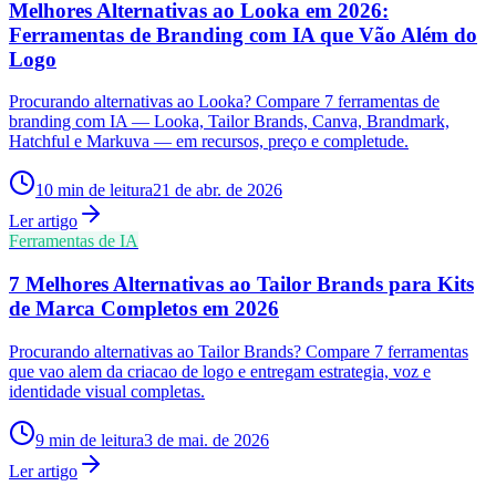
Melhores Alternativas ao Looka em 2026:
Ferramentas de Branding com IA que Vão Além do
Logo
Procurando alternativas ao Looka? Compare 7 ferramentas de
branding com IA — Looka, Tailor Brands, Canva, Brandmark,
Hatchful e Markuva — em recursos, preço e completude.
10
min de leitura
21 de abr. de 2026
Ler artigo
Ferramentas de IA
7 Melhores Alternativas ao Tailor Brands para Kits
de Marca Completos em 2026
Procurando alternativas ao Tailor Brands? Compare 7 ferramentas
que vao alem da criacao de logo e entregam estrategia, voz e
identidade visual completas.
9
min de leitura
3 de mai. de 2026
Ler artigo