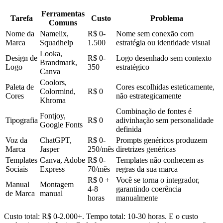
Ferramentas
Tarefa
Custo
Problema
Comuns
Nome da
Namelix,
R$ 0-
Nome sem conexão com
Marca
Squadhelp
1.500
estratégia ou identidade visual
Looka,
Design de
R$ 0-
Logo desenhado sem contexto
Brandmark,
Logo
350
estratégico
Canva
Coolors,
Paleta de
Cores escolhidas esteticamente,
Colormind,
R$ 0
Cores
não estrategicamente
Khroma
Combinação de fontes é
Fontjoy,
Tipografia
R$ 0
adivinhação sem personalidade
Google Fonts
definida
Voz da
ChatGPT,
R$ 0-
Prompts genéricos produzem
Marca
Jasper
250/mês
diretrizes genéricas
Templates
Canva, Adobe
R$ 0-
Templates não conhecem as
Sociais
Express
70/mês
regras da sua marca
R$ 0 +
Você se torna o integrador,
Manual
Montagem
4-8
garantindo coerência
de Marca
manual
horas
manualmente
Custo total: R$ 0-2.000+. Tempo total: 10-30 horas. E o custo