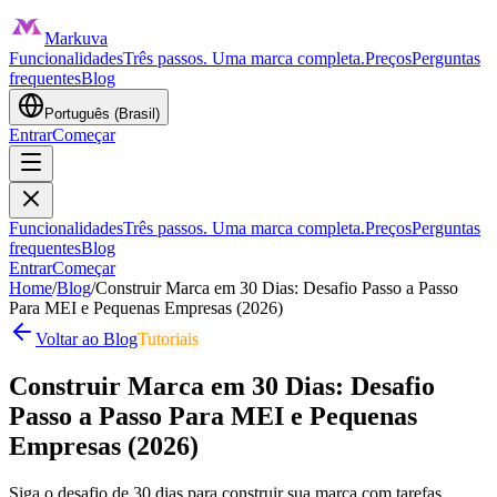
Markuva
Funcionalidades
Três passos. Uma marca completa.
Preços
Perguntas
frequentes
Blog
Português (Brasil)
Entrar
Começar
Funcionalidades
Três passos. Uma marca completa.
Preços
Perguntas
frequentes
Blog
Entrar
Começar
Home
/
Blog
/
Construir Marca em 30 Dias: Desafio Passo a Passo
Para MEI e Pequenas Empresas (2026)
Voltar ao Blog
Tutoriais
Construir Marca em 30 Dias: Desafio
Passo a Passo Para MEI e Pequenas
Empresas (2026)
Siga o desafio de 30 dias para construir sua marca com tarefas