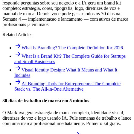
responde perguntas sobre seu negocio e a IA gera um brand kit
completo: estrategia, cores, tipografia, logo, diretrizes de voz e
manual de marca. Depois voce pode gastar todos os 30 dias na
Semana 4 — implementacao e lancamento — com ativos de marca
profissionais ja em maos.
Related Articles
What Is Branding? The Complete Definition for 2026
What Is a Brand Kit? The Complete Guide for Startups
and Small Businesses
Visual Identity Design: What It Means and What It
Includes
AI Branding Tools for Entrepreneurs: The Complete
Stack vs. The All-in-One Alternative
30 dias de trabalho de marca em 5 minutos
O Markuva gera estrategia de marca completa, identidade visual,
diretrizes de voz e logo usando IA. Pule semanas de trabalho e lance
com uma marca profissional imediatamente. Primeiro kit gratis.