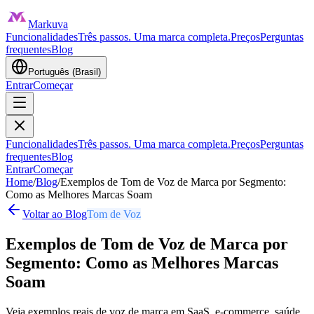
Markuva
Funcionalidades
Três passos. Uma marca completa.
Preços
Perguntas
frequentes
Blog
Português (Brasil)
Entrar
Começar
Funcionalidades
Três passos. Uma marca completa.
Preços
Perguntas
frequentes
Blog
Entrar
Começar
Home
/
Blog
/
Exemplos de Tom de Voz de Marca por Segmento:
Como as Melhores Marcas Soam
Voltar ao Blog
Tom de Voz
Exemplos de Tom de Voz de Marca por
Segmento: Como as Melhores Marcas
Soam
Veja exemplos reais de voz de marca em SaaS, e-commerce, saúde,