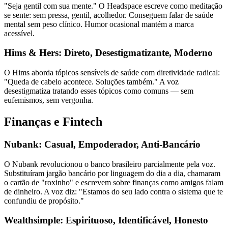
"Seja gentil com sua mente." O Headspace escreve como meditação
se sente: sem pressa, gentil, acolhedor. Conseguem falar de saúde
mental sem peso clínico. Humor ocasional mantém a marca
acessível.
Hims & Hers: Direto, Desestigmatizante, Moderno
O Hims aborda tópicos sensíveis de saúde com diretividade radical:
"Queda de cabelo acontece. Soluções também." A voz
desestigmatiza tratando esses tópicos como comuns — sem
eufemismos, sem vergonha.
Finanças e Fintech
Nubank: Casual, Empoderador, Anti-Bancário
O Nubank revolucionou o banco brasileiro parcialmente pela voz.
Substituíram jargão bancário por linguagem do dia a dia, chamaram
o cartão de "roxinho" e escrevem sobre finanças como amigos falam
de dinheiro. A voz diz: "Estamos do seu lado contra o sistema que te
confundiu de propósito."
Wealthsimple: Espirituoso, Identificável, Honesto