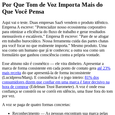
Por Que Tom de Voz Importa Mais do
Que Você Pensa
Aqui vai o teste. Duas empresas SaaS vendem o produto idêntico.
Empresa A escreve: "Potencialize nosso ecossistema corporativo
para otimizar a eficiência do fluxo de trabalho e gerar resultados
mensuráveis e escaláveis." Empresa B escreve: "Pare de se afogar
em trabalho burocrático. Nossa ferramenta cuida das partes chatas
pra você focar no que realmente importa." Mesmo produto. Uma
soa como um humano que já te conheceu; a outra soa como um
formulário que ganhou consciência contra a própria vontade.
Esse abismo não é cosmético — ele vira dinheiro. Apresentar a
marca de forma consistente em cada ponto de contato gera
até 23%
mais receita
do que apresentá-la de forma inconsistente
(Lucidpress/Marq). E consistência é o jogo inteiro:
81% dos
consumidores dizem que confiar em uma marca é fator decisivo na
hora de comprar
(Edelman Trust Barometer). A voz é onde essa
confiança se constrói ou se corrói em silêncio, uma frase fora do tom
por vez.
A voz se paga de quatro formas concretas:
Reconhecimento — As pessoas encontram sua marca pelas