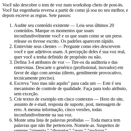
Você não descobre o tom de voz num workshop cheio de post-its.
Você faz engenharia reversa a partir de como já soa no seu melhor, e
depois escreve as regras. Sete passos:
Audite seu conteúdo existente — Leia seus últimos 20
conteúdos. Marque os momentos que soam
inconfundivelmente você e os que soam como se um press
release os tivesse escrito. Os padrões aparecem rápido.
Entreviste seus clientes — Pergunte como eles descrevem
você e que adjetivos usam. A percepção deles é sua voz real,
quer você a tenha definido de propósito ou não.
Defina 3-4 atributos de voz — Tire-os da auditoria e das
entrevistas. Descarte o genérico (profissional, inovador) em
favor de algo com arestas (direto, gentilmente provocativo,
tecnicamente preciso).
Escreva "isso mas não aquilo" para cada um — Este é seu
mecanismo de controle de qualidade. Faça para todo atributo,
sem exceção.
Crie textos de exemplo em cinco contextos — Hero do site,
assunto de e-mail, resposta de suporte, post, mensagem de
erro. A mesma informação, cinco versões, todas
inconfundivelmente na sua voz.
Monte uma lista de palavras proibidas — Toda marca tem
palavras que não lhe pertencem. Nomeie-as. Suspeitos de
sempre: "sinergia," "disruptar," "guru," "rockstar,"