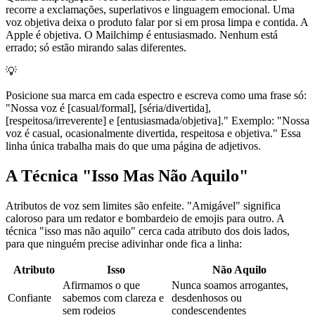
recorre a exclamações, superlativos e linguagem emocional. Uma
voz objetiva deixa o produto falar por si em prosa limpa e contida. A
Apple é objetiva. O Mailchimp é entusiasmado. Nenhum está
errado; só estão mirando salas diferentes.
💡
Posicione sua marca em cada espectro e escreva como uma frase só:
"Nossa voz é [casual/formal], [séria/divertida],
[respeitosa/irreverente] e [entusiasmada/objetiva]." Exemplo: "Nossa
voz é casual, ocasionalmente divertida, respeitosa e objetiva." Essa
linha única trabalha mais do que uma página de adjetivos.
A Técnica "Isso Mas Não Aquilo"
Atributos de voz sem limites são enfeite. "Amigável" significa
caloroso para um redator e bombardeio de emojis para outro. A
técnica "isso mas não aquilo" cerca cada atributo dos dois lados,
para que ninguém precise adivinhar onde fica a linha:
Atributo
Isso
Não Aquilo
Afirmamos o que
Nunca soamos arrogantes,
Confiante
sabemos com clareza e
desdenhosos ou
sem rodeios
condescendentes