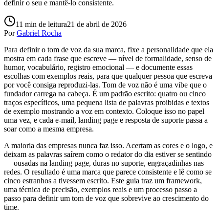
definir o seu e mantê-lo consistente.
11
min de leitura
21 de abril de 2026
Por
Gabriel Rocha
Para definir o tom de voz da sua marca, fixe a personalidade que ela
mostra em cada frase que escreve — nível de formalidade, senso de
humor, vocabulário, registro emocional — e documente essas
escolhas com exemplos reais, para que qualquer pessoa que escreva
por você consiga reproduzi-las. Tom de voz não é uma vibe que o
fundador carrega na cabeça. É um padrão escrito: quatro ou cinco
traços específicos, uma pequena lista de palavras proibidas e textos
de exemplo mostrando a voz em contexto. Coloque isso no papel
uma vez, e cada e-mail, landing page e resposta de suporte passa a
soar como a mesma empresa.
A maioria das empresas nunca faz isso. Acertam as cores e o logo, e
deixam as palavras saírem como o redator do dia estiver se sentindo
— ousadas na landing page, duras no suporte, engraçadinhas nas
redes. O resultado é uma marca que parece consistente e lê como se
cinco estranhos a tivessem escrito. Este guia traz um framework,
uma técnica de precisão, exemplos reais e um processo passo a
passo para definir um tom de voz que sobrevive ao crescimento do
time.