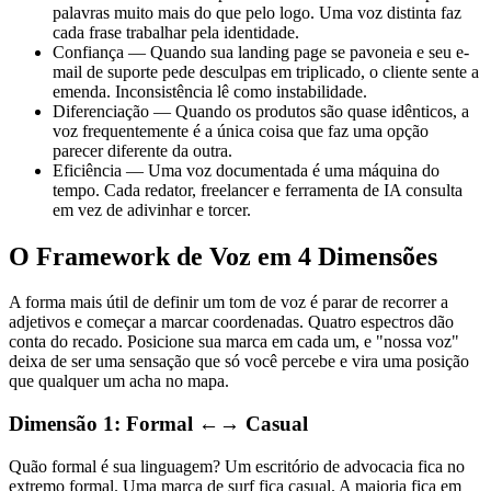
palavras muito mais do que pelo logo. Uma voz distinta faz
cada frase trabalhar pela identidade.
Confiança — Quando sua landing page se pavoneia e seu e-
mail de suporte pede desculpas em triplicado, o cliente sente a
emenda. Inconsistência lê como instabilidade.
Diferenciação — Quando os produtos são quase idênticos, a
voz frequentemente é a única coisa que faz uma opção
parecer diferente da outra.
Eficiência — Uma voz documentada é uma máquina do
tempo. Cada redator, freelancer e ferramenta de IA consulta
em vez de adivinhar e torcer.
O Framework de Voz em 4 Dimensões
A forma mais útil de definir um tom de voz é parar de recorrer a
adjetivos e começar a marcar coordenadas. Quatro espectros dão
conta do recado. Posicione sua marca em cada um, e "nossa voz"
deixa de ser uma sensação que só você percebe e vira uma posição
que qualquer um acha no mapa.
Dimensão 1: Formal ←→ Casual
Quão formal é sua linguagem? Um escritório de advocacia fica no
extremo formal. Uma marca de surf fica casual. A maioria fica em