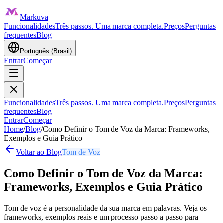
Markuva
Funcionalidades
Três passos. Uma marca completa.
Preços
Perguntas
frequentes
Blog
Português (Brasil)
Entrar
Começar
Funcionalidades
Três passos. Uma marca completa.
Preços
Perguntas
frequentes
Blog
Entrar
Começar
Home
/
Blog
/
Como Definir o Tom de Voz da Marca: Frameworks,
Exemplos e Guia Prático
Voltar ao Blog
Tom de Voz
Como Definir o Tom de Voz da Marca:
Frameworks, Exemplos e Guia Prático
Tom de voz é a personalidade da sua marca em palavras. Veja os
frameworks, exemplos reais e um processo passo a passo para