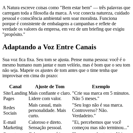
A Natura escreve coisas como "Bem estar bem" — três palavras que
carregam toda a filosofia da marca. A voz conecta natureza, cuidado
pessoal e consciência ambiental sem soar moralista. Funciona
porque é consistente de embalagens a campanhas e reflete de
verdade os valores da empresa, em vez de um briefing que exigiu
"propósito."
Adaptando a Voz Entre Canais
Sua voz fica fixa. Seu tom se ajusta. Pense numa pessoa: você é o
mesmo humano num jantar e num velório, mas é bom que o seu tom
não seja. Mapeie os ajustes de tom antes que o time tenha que
improvisar em cima do prazo:
Canal
Ajuste de Tom
Exemplo
Site/Landing
Mais confiante e claro.
"Crie sua marca em 5 minutos.
Pages
Lidere com valor.
Não 5 meses."
Mais casual, mais
"Seu logo não é sua marca.
Redes
personalidade. Mais
Controverso? Não.
Sociais
curto.
Verdadeiro."
E-mail
Caloroso e direto.
"Ei, percebemos que você
Marketing
Sensação pessoal.
começou mas não terminou..."