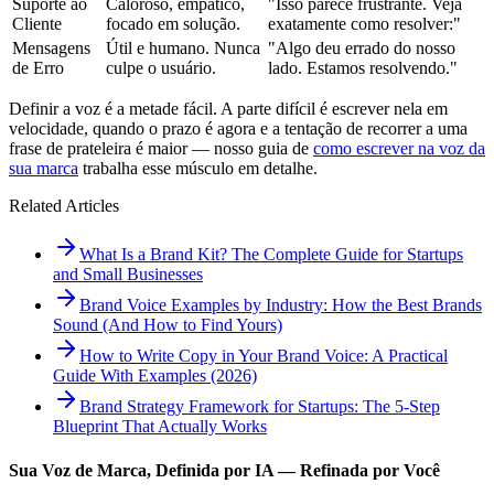
Suporte ao
Caloroso, empático,
"Isso parece frustrante. Veja
Cliente
focado em solução.
exatamente como resolver:"
Mensagens
Útil e humano. Nunca
"Algo deu errado do nosso
de Erro
culpe o usuário.
lado. Estamos resolvendo."
Definir a voz é a metade fácil. A parte difícil é escrever nela em
velocidade, quando o prazo é agora e a tentação de recorrer a uma
frase de prateleira é maior — nosso guia de
como escrever na voz da
sua marca
trabalha esse músculo em detalhe.
Related Articles
What Is a Brand Kit? The Complete Guide for Startups
and Small Businesses
Brand Voice Examples by Industry: How the Best Brands
Sound (And How to Find Yours)
How to Write Copy in Your Brand Voice: A Practical
Guide With Examples (2026)
Brand Strategy Framework for Startups: The 5-Step
Blueprint That Actually Works
Sua Voz de Marca, Definida por IA — Refinada por Você