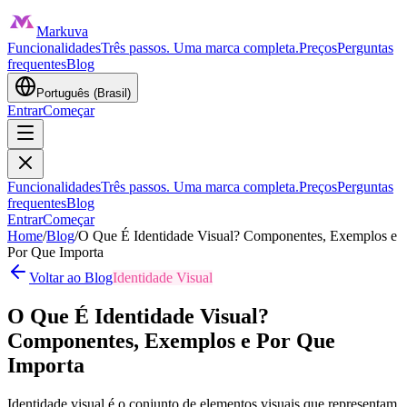
Markuva
Funcionalidades
Três passos. Uma marca completa.
Preços
Perguntas
frequentes
Blog
Português (Brasil)
Entrar
Começar
Funcionalidades
Três passos. Uma marca completa.
Preços
Perguntas
frequentes
Blog
Entrar
Começar
Home
/
Blog
/
O Que É Identidade Visual? Componentes, Exemplos e
Por Que Importa
Voltar ao Blog
Identidade Visual
O Que É Identidade Visual?
Componentes, Exemplos e Por Que
Importa
Identidade visual é o conjunto de elementos visuais que representam