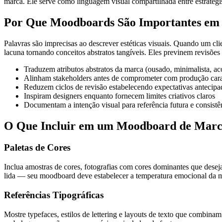
marca. Ele serve como linguagem visual compartilhada entre estrategis
Por Que Moodboards São Importantes em
Palavras são imprecisas ao descrever estéticas visuais. Quando um cl
lacuna tornando conceitos abstratos tangíveis. Eles previnem revisõe
Traduzem atributos abstratos da marca (ousado, minimalista, ac
Alinham stakeholders antes de comprometer com produção cara
Reduzem ciclos de revisão estabelecendo expectativas antecip
Inspiram designers enquanto fornecem limites criativos claros
Documentam a intenção visual para referência futura e consistê
O Que Incluir em um Moodboard de Mar
Paletas de Cores
Inclua amostras de cores, fotografias com cores dominantes que des
lida — seu moodboard deve estabelecer a temperatura emocional da ma
Referências Tipográficas
Mostre typefaces, estilos de lettering e layouts de texto que combina