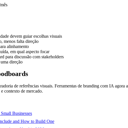
9/mês
dade devem guiar escolhas visuais
, menos falta direção
para alinhamento
uída, em qual aspecto focar
rd para discussão com stakeholders
m uma direção
oodboards
uradoria de referências visuais. Ferramentas de branding com IA agora 
o e contexto de mercado.
 Small Businesses
 Include and How to Build One