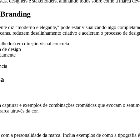
tas, designers e stakeholders, alinhando todos sobre como a marca deve
 Branding
iente diz "moderno e elegante," pode estar visualizando algo completa
s caras, reduzem desalinhamento criativo e aceleram o processo de desi
olhedor) em direção visual concreta
 de design
adamente
ncia
ca
eja capturar e exemplos de combinações cromáticas que evocam o senti
rca através da cor.
m com a personalidade da marca. Inclua exemplos de como a tipografia é