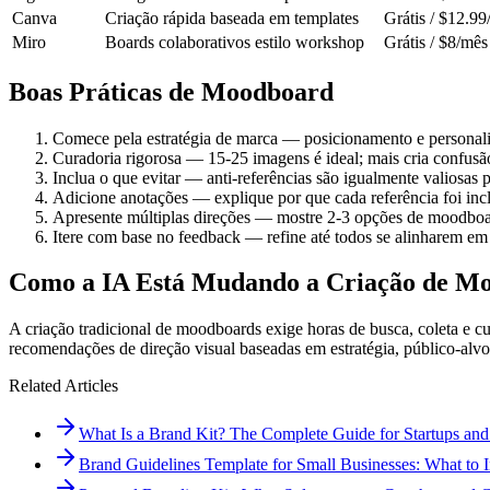
Canva
Criação rápida baseada em templates
Grátis / $12.9
Miro
Boards colaborativos estilo workshop
Grátis / $8/mês
Boas Práticas de Moodboard
Comece pela estratégia de marca — posicionamento e personali
Curadoria rigorosa — 15-25 imagens é ideal; mais cria confusão
Inclua o que evitar — anti-referências são igualmente valiosas 
Adicione anotações — explique por que cada referência foi incl
Apresente múltiplas direções — mostre 2-3 opções de moodboa
Itere com base no feedback — refine até todos se alinharem e
Como a IA Está Mudando a Criação de M
A criação tradicional de moodboards exige horas de busca, coleta e c
recomendações de direção visual baseadas em estratégia, público-alv
Related Articles
What Is a Brand Kit? The Complete Guide for Startups and
Brand Guidelines Template for Small Businesses: What to