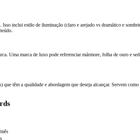
Isso inclui estilo de iluminação (claro e arejado vs dramático e sombr
nteúdo.
 marca. Uma marca de luxo pode referenciar mármore, folha de ouro e se
ers) que têm a qualidade e abordagem que deseja alcançar. Servem com
rds
0/mês
s