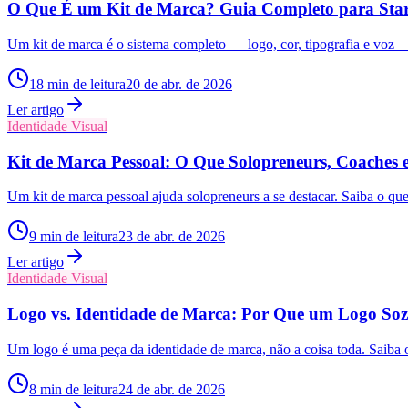
O Que É um Kit de Marca? Guia Completo para Star
Um kit de marca é o sistema completo — logo, cor, tipografia e voz —
18
min de leitura
20 de abr. de 2026
Ler artigo
Identidade Visual
Kit de Marca Pessoal: O Que Solopreneurs, Coaches 
Um kit de marca pessoal ajuda solopreneurs a se destacar. Saiba o qu
9
min de leitura
23 de abr. de 2026
Ler artigo
Identidade Visual
Logo vs. Identidade de Marca: Por Que um Logo Soz
Um logo é uma peça da identidade de marca, não a coisa toda. Saiba o
8
min de leitura
24 de abr. de 2026