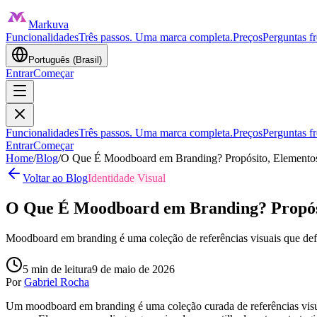
Markuva
Funcionalidades
Três passos. Uma marca completa.
Preços
Perguntas f
Português (Brasil)
Entrar
Começar
Funcionalidades
Três passos. Uma marca completa.
Preços
Perguntas f
Entrar
Começar
Home
/
Blog
/
O Que É Moodboard em Branding? Propósito, Elemento
Voltar ao Blog
Identidade Visual
O Que É Moodboard em Branding? Propósi
Moodboard em branding é uma coleção de referências visuais que defin
5
min de leitura
9 de maio de 2026
Por
Gabriel Rocha
Um moodboard em branding é uma coleção curada de referências visuais