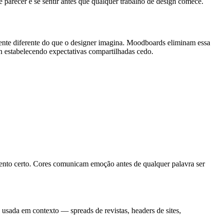
 parecer e se sentir antes que qualquer trabalho de design comece.
mente diferente do que o designer imagina. Moodboards eliminam essa
gn estabelecendo expectativas compartilhadas cedo.
mento certo. Cores comunicam emoção antes de qualquer palavra ser
 usada em contexto — spreads de revistas, headers de sites,