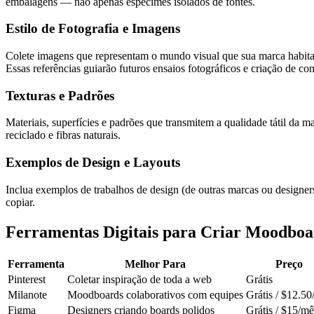
embalagens — não apenas espécimes isolados de fontes.
Estilo de Fotografia e Imagens
Colete imagens que representam o mundo visual que sua marca habita. 
Essas referências guiarão futuros ensaios fotográficos e criação de co
Texturas e Padrões
Materiais, superfícies e padrões que transmitem a qualidade tátil da
reciclado e fibras naturais.
Exemplos de Design e Layouts
Inclua exemplos de trabalhos de design (de outras marcas ou design
copiar.
Ferramentas Digitais para Criar Moodboa
Ferramenta
Melhor Para
Preço
Pinterest
Coletar inspiração de toda a web
Grátis
Milanote
Moodboards colaborativos com equipes
Grátis / $12.5
Figma
Designers criando boards polidos
Grátis / $15/mê