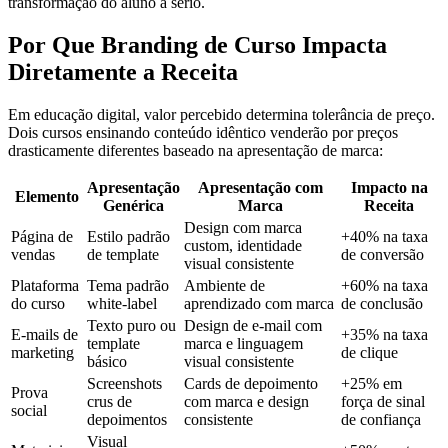
transformação do aluno a sério.
Por Que Branding de Curso Impacta
Diretamente a Receita
Em educação digital, valor percebido determina tolerância de preço.
Dois cursos ensinando conteúdo idêntico venderão por preços
drasticamente diferentes baseado na apresentação de marca:
Apresentação
Apresentação com
Impacto na
Elemento
Genérica
Marca
Receita
Design com marca
Página de
Estilo padrão
+40% na taxa
custom, identidade
vendas
de template
de conversão
visual consistente
Plataforma
Tema padrão
Ambiente de
+60% na taxa
do curso
white-label
aprendizado com marca
de conclusão
Texto puro ou
Design de e-mail com
E-mails de
+35% na taxa
template
marca e linguagem
marketing
de clique
básico
visual consistente
Screenshots
Cards de depoimento
+25% em
Prova
crus de
com marca e design
força de sinal
social
depoimentos
consistente
de confiança
Visual