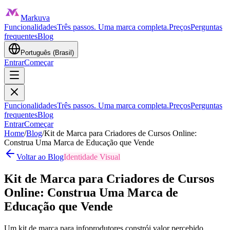
Markuva
Funcionalidades
Três passos. Uma marca completa.
Preços
Perguntas
frequentes
Blog
Português (Brasil)
Entrar
Começar
Funcionalidades
Três passos. Uma marca completa.
Preços
Perguntas
frequentes
Blog
Entrar
Começar
Home
/
Blog
/
Kit de Marca para Criadores de Cursos Online:
Construa Uma Marca de Educação que Vende
Voltar ao Blog
Identidade Visual
Kit de Marca para Criadores de Cursos
Online: Construa Uma Marca de
Educação que Vende
Um kit de marca para infoprodutores constrói valor percebido,