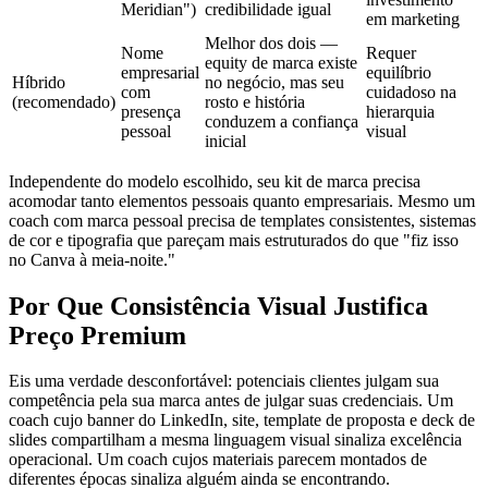
Meridian")
credibilidade igual
em marketing
Melhor dos dois —
Nome
Requer
equity de marca existe
empresarial
equilíbrio
Híbrido
no negócio, mas seu
com
cuidadoso na
(recomendado)
rosto e história
presença
hierarquia
conduzem a confiança
pessoal
visual
inicial
Independente do modelo escolhido, seu kit de marca precisa
acomodar tanto elementos pessoais quanto empresariais. Mesmo um
coach com marca pessoal precisa de templates consistentes, sistemas
de cor e tipografia que pareçam mais estruturados do que "fiz isso
no Canva à meia-noite."
Por Que Consistência Visual Justifica
Preço Premium
Eis uma verdade desconfortável: potenciais clientes julgam sua
competência pela sua marca antes de julgar suas credenciais. Um
coach cujo banner do LinkedIn, site, template de proposta e deck de
slides compartilham a mesma linguagem visual sinaliza excelência
operacional. Um coach cujos materiais parecem montados de
diferentes épocas sinaliza alguém ainda se encontrando.