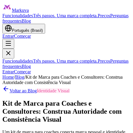
Markuva
Funcionalidades
Três passos. Uma marca completa.
Preços
Perguntas
frequentes
Blog
Português (Brasil)
Entrar
Começar
Funcionalidades
Três passos. Uma marca completa.
Preços
Perguntas
frequentes
Blog
Entrar
Começar
Home
/
Blog
/
Kit de Marca para Coaches e Consultores: Construa
Autoridade com Consistência Visual
Voltar ao Blog
Identidade Visual
Kit de Marca para Coaches e
Consultores: Construa Autoridade com
Consistência Visual
Um kit de marca para coaches conecta marca pessoal e identidade