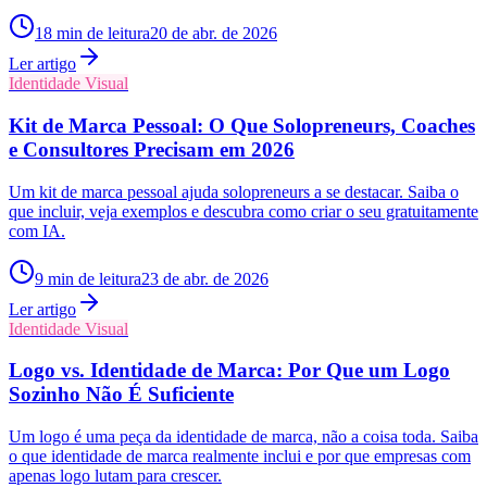
18
min de leitura
20 de abr. de 2026
Ler artigo
Identidade Visual
Kit de Marca Pessoal: O Que Solopreneurs, Coaches
e Consultores Precisam em 2026
Um kit de marca pessoal ajuda solopreneurs a se destacar. Saiba o
que incluir, veja exemplos e descubra como criar o seu gratuitamente
com IA.
9
min de leitura
23 de abr. de 2026
Ler artigo
Identidade Visual
Logo vs. Identidade de Marca: Por Que um Logo
Sozinho Não É Suficiente
Um logo é uma peça da identidade de marca, não a coisa toda. Saiba
o que identidade de marca realmente inclui e por que empresas com
apenas logo lutam para crescer.