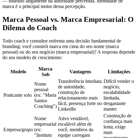
— baseado largamente na autoridade percebida. Identidade de
marca é o principal motor dessa percepção.
Marca Pessoal vs. Marca Empresarial: O
Dilema do Coach
Todo coach e consultor enfrenta uma decisão fundamental de
branding: você constrói marca em cima do seu nome (marca
pessoal) ou do seu negócio (marca empresarial)? A resposta depende
do seu modelo de crescimento:
Marca
Modelo
Vantagens
Limitações
Sob
Transferência imediata
Difícil vender o
Nome
de autoridade,
negócio,
pessoal
construção de
escalabilidade
Praticante solo
(ex: "Maria
relacionamento mais
limitada,
Santos
fácil, presença forte no
desgastante
Coaching")
LinkedIn
manter
Construção de
Nome
Ativo vendável,
confiança mais
empresarial
escalável além de
lenta, exige
Empresa/grupo
(ex:
você, membros da
mais
"Instituto
equipe carregam
investimento