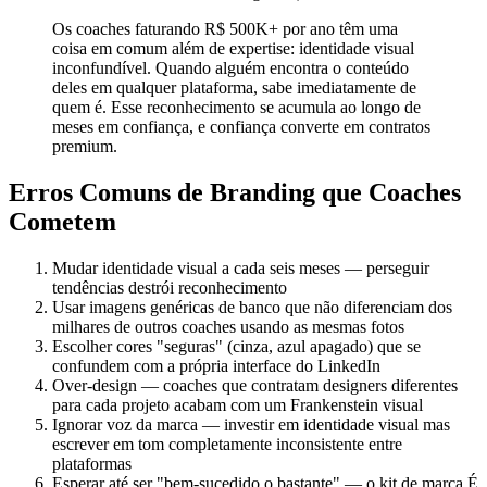
Os coaches faturando R$ 500K+ por ano têm uma
coisa em comum além de expertise: identidade visual
inconfundível. Quando alguém encontra o conteúdo
deles em qualquer plataforma, sabe imediatamente de
quem é. Esse reconhecimento se acumula ao longo de
meses em confiança, e confiança converte em contratos
premium.
Erros Comuns de Branding que Coaches
Cometem
Mudar identidade visual a cada seis meses — perseguir
tendências destrói reconhecimento
Usar imagens genéricas de banco que não diferenciam dos
milhares de outros coaches usando as mesmas fotos
Escolher cores "seguras" (cinza, azul apagado) que se
confundem com a própria interface do LinkedIn
Over-design — coaches que contratam designers diferentes
para cada projeto acabam com um Frankenstein visual
Ignorar voz da marca — investir em identidade visual mas
escrever em tom completamente inconsistente entre
plataformas
Esperar até ser "bem-sucedido o bastante" — o kit de marca É