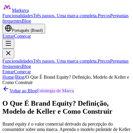
Markuva
Funcionalidades
Três passos. Uma marca completa.
Preços
Perguntas
frequentes
Blog
Português (Brasil)
Entrar
Começar
Funcionalidades
Três passos. Uma marca completa.
Preços
Perguntas
frequentes
Blog
Entrar
Começar
Home
/
Blog
/
O Que É Brand Equity? Definição, Modelo de Keller e
Como Construir
Voltar ao Blog
Estrategia de Marca
O Que É Brand Equity? Definição,
Modelo de Keller e Como Construir
Brand equity é o valor comercial derivado da percepção do
consumidor sobre uma marca. Aprenda o modelo pirâmide de Keller