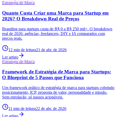
Estrategia de Marca
Quanto Custa Criar uma Marca para Startup em
2026? O Breakdown Real de Preços
Branding para startups custa de R$ 0 a R$ 250 mil+. O breakdown
real de 2026: agências, freelancers, DIY e IA comparados com
preços reais.
12
min de leitura
21 de abr. de 2026
Ler artigo
Estrategia de Marca
Framework de Estratégia de Marca para Startups:
O Blueprint de 5 Passos que Funciona
Um framework prático de estratégia de marca para startups cobrindo
posicionamento, ICP, proposta de valor, personalidade e missão.
Sem enrolação, só passos acionáveis.
11
min de leitura
22 de abr. de 2026
Ler artigo