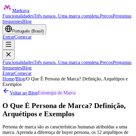
Markuva
Funcionalidades
Três passos. Uma marca completa.
Preços
Perguntas
frequentes
Blog
Português (Brasil)
Entrar
Começar
Funcionalidades
Três passos. Uma marca completa.
Preços
Perguntas
frequentes
Blog
Entrar
Começar
Home
/
Blog
/
O Que É Persona de Marca? Definição, Arquétipos e
Exemplos
Voltar ao Blog
Estrategia de Marca
O Que É Persona de Marca? Definição,
Arquétipos e Exemplos
Persona de marca são as características humanas atribuídas a uma
marca. Aprenda a diferença de buyer persona, os 12 arquétipos de