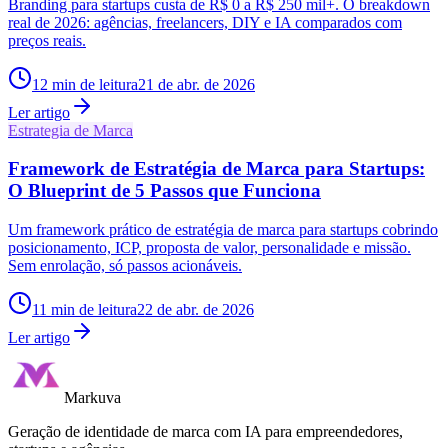
Branding para startups custa de R$ 0 a R$ 250 mil+. O breakdown
real de 2026: agências, freelancers, DIY e IA comparados com
preços reais.
12
min de leitura
21 de abr. de 2026
Ler artigo
Estrategia de Marca
Framework de Estratégia de Marca para Startups:
O Blueprint de 5 Passos que Funciona
Um framework prático de estratégia de marca para startups cobrindo
posicionamento, ICP, proposta de valor, personalidade e missão.
Sem enrolação, só passos acionáveis.
11
min de leitura
22 de abr. de 2026
Ler artigo
Markuva
Geração de identidade de marca com IA para empreendedores,