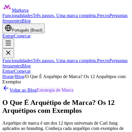
Markuva
Funcionalidades
Três passos. Uma marca completa.
Preços
Perguntas
frequentes
Blog
Português (Brasil)
Entrar
Começar
Funcionalidades
Três passos. Uma marca completa.
Preços
Perguntas
frequentes
Blog
Entrar
Começar
Home
/
Blog
/
O Que É Arquétipo de Marca? Os 12 Arquétipos com
Exemplos
Voltar ao Blog
Estrategia de Marca
O Que É Arquétipo de Marca? Os 12
Arquétipos com Exemplos
Arquétipo de marca é um dos 12 tipos universais de Carl Jung
aplicados ao branding. Conheça cada arquétipo com exemplos de