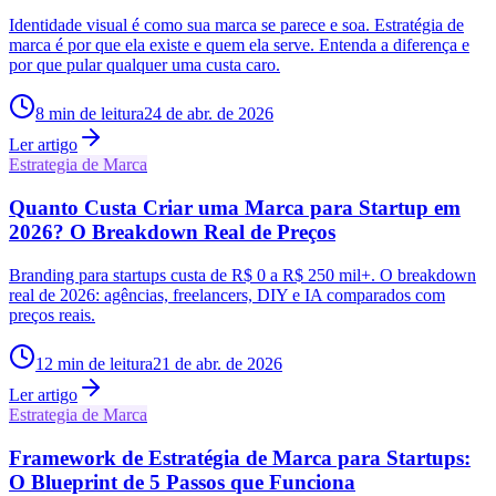
Identidade visual é como sua marca se parece e soa. Estratégia de
marca é por que ela existe e quem ela serve. Entenda a diferença e
por que pular qualquer uma custa caro.
8
min de leitura
24 de abr. de 2026
Ler artigo
Estrategia de Marca
Quanto Custa Criar uma Marca para Startup em
2026? O Breakdown Real de Preços
Branding para startups custa de R$ 0 a R$ 250 mil+. O breakdown
real de 2026: agências, freelancers, DIY e IA comparados com
preços reais.
12
min de leitura
21 de abr. de 2026
Ler artigo
Estrategia de Marca
Framework de Estratégia de Marca para Startups:
O Blueprint de 5 Passos que Funciona