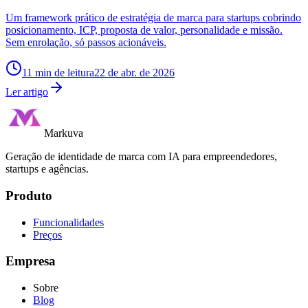
Um framework prático de estratégia de marca para startups cobrindo
posicionamento, ICP, proposta de valor, personalidade e missão.
Sem enrolação, só passos acionáveis.
11
min de leitura
22 de abr. de 2026
Ler artigo
Markuva
Geração de identidade de marca com IA para empreendedores,
startups e agências.
Produto
Funcionalidades
Preços
Empresa
Sobre
Blog