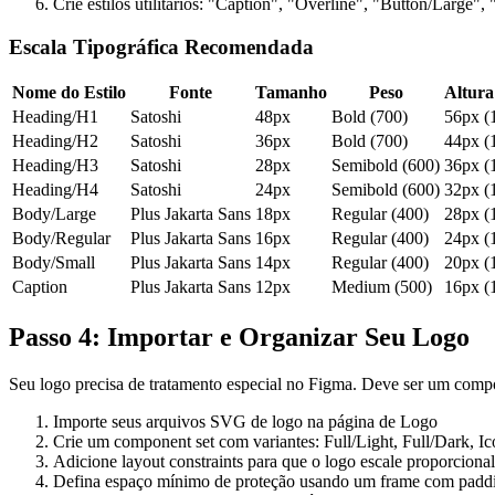
Crie estilos utilitários: "Caption", "Overline", "Button/Large",
Escala Tipográfica Recomendada
Nome do Estilo
Fonte
Tamanho
Peso
Altura
Heading/H1
Satoshi
48px
Bold (700)
56px (
Heading/H2
Satoshi
36px
Bold (700)
44px (
Heading/H3
Satoshi
28px
Semibold (600)
36px (
Heading/H4
Satoshi
24px
Semibold (600)
32px (
Body/Large
Plus Jakarta Sans
18px
Regular (400)
28px (
Body/Regular
Plus Jakarta Sans
16px
Regular (400)
24px (
Body/Small
Plus Jakarta Sans
14px
Regular (400)
20px (
Caption
Plus Jakarta Sans
12px
Medium (500)
16px (
Passo 4: Importar e Organizar Seu Logo
Seu logo precisa de tratamento especial no Figma. Deve ser um compon
Importe seus arquivos SVG de logo na página de Logo
Crie um component set com variantes: Full/Light, Full/Dark, 
Adicione layout constraints para que o logo escale proporciona
Defina espaço mínimo de proteção usando um frame com padd