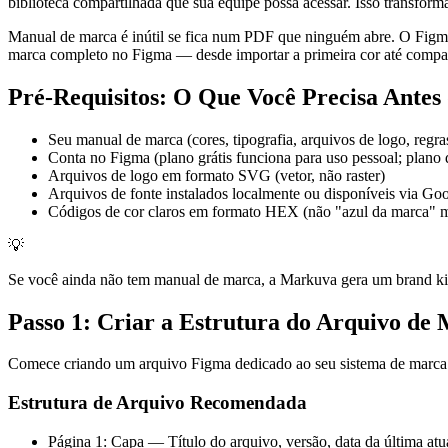
biblioteca compartilhada que sua equipe possa acessar. Isso transfo
Manual de marca é inútil se fica num PDF que ninguém abre. O Figma 
marca completo no Figma — desde importar a primeira cor até compart
Pré-Requisitos: O Que Você Precisa Ante
Seu manual de marca (cores, tipografia, arquivos de logo, regr
Conta no Figma (plano grátis funciona para uso pessoal; plano 
Arquivos de logo em formato SVG (vetor, não raster)
Arquivos de fonte instalados localmente ou disponíveis via G
Códigos de cor claros em formato HEX (não "azul da marca"
💡
Se você ainda não tem manual de marca, a Markuva gera um brand kit
Passo 1: Criar a Estrutura do Arquivo de
Comece criando um arquivo Figma dedicado ao seu sistema de marca. E
Estrutura de Arquivo Recomendada
Página 1: Capa — Título do arquivo, versão, data da última atu