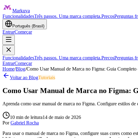
Markuva
Funcionalidades
Três passos. Uma marca completa.
Preços
Perguntas f
Português (Brasil)
Entrar
Começar
Funcionalidades
Três passos. Uma marca completa.
Preços
Perguntas f
Entrar
Começar
Home
/
Blog
/
Como Usar Manual de Marca no Figma: Guia Completo 
Voltar ao Blog
Tutoriais
Como Usar Manual de Marca no Figma: Gu
Aprenda como usar manual de marca no Figma. Configure estilos de cor
10
min de leitura
14 de maio de 2026
Por
Gabriel Rocha
Para usar o manual de marca no Figma, configure suas cores como esti