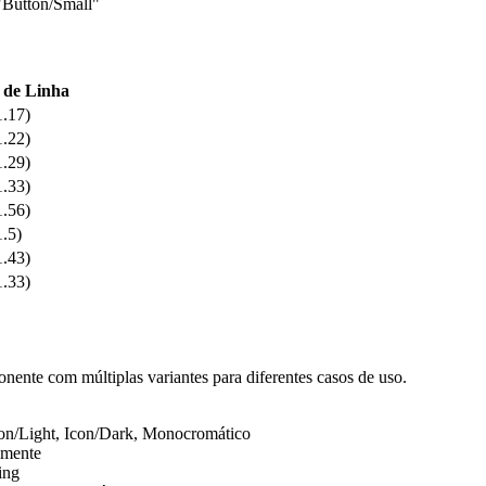
 "Button/Small"
 de Linha
1.17)
1.22)
1.29)
1.33)
1.56)
1.5)
1.43)
1.33)
ente com múltiplas variantes para diferentes casos de uso.
Icon/Light, Icon/Dark, Monocromático
lmente
ing