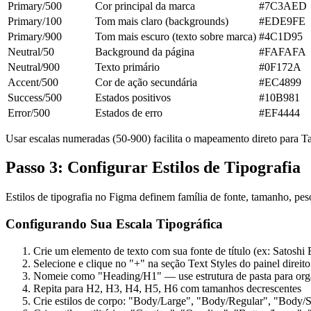
Primary/500
Cor principal da marca
#7C3AED
Primary/100
Tom mais claro (backgrounds)
#EDE9FE
Primary/900
Tom mais escuro (texto sobre marca)
#4C1D95
Neutral/50
Background da página
#FAFAFA
Neutral/900
Texto primário
#0F172A
Accent/500
Cor de ação secundária
#EC4899
Success/500
Estados positivos
#10B981
Error/500
Estados de erro
#EF4444
Usar escalas numeradas (50-900) facilita o mapeamento direto para T
Passo 3: Configurar Estilos de Tipografia
Estilos de tipografia no Figma definem família de fonte, tamanho, peso
Configurando Sua Escala Tipográfica
Crie um elemento de texto com sua fonte de título (ex: Satoshi
Selecione e clique no "+" na seção Text Styles do painel direito
Nomeie como "Heading/H1" — use estrutura de pasta para org
Repita para H2, H3, H4, H5, H6 com tamanhos decrescentes
Crie estilos de corpo: "Body/Large", "Body/Regular", "Body/