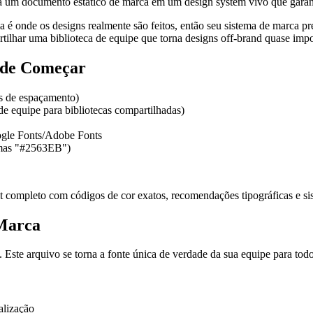
rma um documento estático de marca em um design system vivo que garan
é onde os designs realmente são feitos, então seu sistema de marca pre
ilhar uma biblioteca de equipe que torna designs off-brand quase impo
s de Começar
as de espaçamento)
de equipe para bibliotecas compartilhadas)
oogle Fonts/Adobe Fonts
 mas "#2563EB")
 completo com códigos de cor exatos, recomendações tipográficas e si
 Marca
ste arquivo se torna a fonte única de verdade da sua equipe para todo
alização