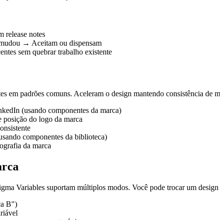
 release notes
 mudou → Aceitam ou dispensam
entes sem quebrar trabalho existente
es em padrões comuns. Aceleram o design mantendo consistência de m
LinkedIn (usando componentes da marca)
e posição do logo da marca
onsistente
usando componentes da biblioteca)
ografia da marca
arca
 Figma Variables suportam múltiplos modos. Você pode trocar um design 
ca B")
riável