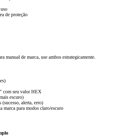
 uso
ea de proteção
Para manual de marca, use ambos estrategicamente.
es)
00" com seu valor HEX
mais escuro)
(sucesso, alerta, erro)
da marca para modos claro/escuro
mplo