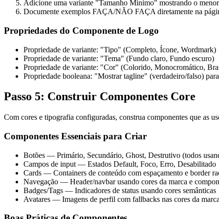
Adicione uma variante "Tamanho Mínimo" mostrando o menor 
Documente exemplos FAÇA/NÃO FAÇA diretamente na pági
Propriedades do Componente de Logo
Propriedade de variante: "Tipo" (Completo, Ícone, Wordmark)
Propriedade de variante: "Tema" (Fundo claro, Fundo escuro)
Propriedade de variante: "Cor" (Colorido, Monocromático, Br
Propriedade booleana: "Mostrar tagline" (verdadeiro/falso) para
Passo 5: Construir Componentes Core
Com cores e tipografia configuradas, construa componentes que as u
Componentes Essenciais para Criar
Botões — Primário, Secundário, Ghost, Destrutivo (todos usan
Campos de input — Estados Default, Foco, Erro, Desabilitado
Cards — Containers de conteúdo com espaçamento e border rad
Navegação — Header/navbar usando cores da marca e compon
Badges/Tags — Indicadores de status usando cores semânticas
Avatares — Imagens de perfil com fallbacks nas cores da marc
Boas Práticas de Componentes