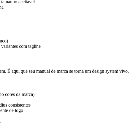
tamanho aceitável
na
anco)
 variantes com tagline
sem. É aqui que seu manual de marca se torna um design system vivo.
do cores da marca)
ius consistentes
ente de logo
a