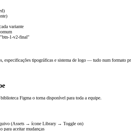
ed)
nte)
cada variante
s comum
btn-1-v2-final"
 especificações tipográficas e sistema de logo — tudo num formato pr
pe
iblioteca Figma o torna disponível para toda a equipe.
rquivo (Assets → ícone Library → Toggle on)
ão para aceitar mudanças