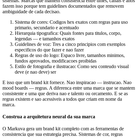
sistemas. Marcas que mantem consistencia entre times, canais e anos
fazem isso porque tem guidelines documentados que removem
ambiguidade de cada decisao.
Sistema de cores: Codigos hex exatos com regras para uso
primario, secundario e acentuado
Hierarquia tipografica: Quais fontes para titulos, corpo,
legendas — e tamanhos exatos
Guidelines de voz: Tres a cinco principios com exemplos
especificos do que fazer e nao fazer
Regras de uso do logo: Espaco livre, tamanhos minimos,
fundos aprovados, modificacoes proibidas
Estilo de fotografia e ilustracao: Como seu conteudo visual
deve (e nao deve) ser
E isso que um brand kit fornece. Nao inspiracao — instrucao. Nao
mood boards — regras. A diferenca entre uma marca que se mantem
consistente e uma que deriva nao e talento ou orcamento. E se as
regras existem e sao acessiveis a todos que criam em nome da
marca.
Construa a arquitetura neural da sua marca
O Markuva gera um brand kit completo com as ferramentas de
consistencia que sua estrategia precisa. Sistemas de cor, regras