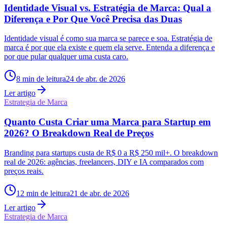
Identidade Visual vs. Estratégia de Marca: Qual a
Diferença e Por Que Você Precisa das Duas
Identidade visual é como sua marca se parece e soa. Estratégia de
marca é por que ela existe e quem ela serve. Entenda a diferença e
por que pular qualquer uma custa caro.
8
min de leitura
24 de abr. de 2026
Ler artigo
Estrategia de Marca
Quanto Custa Criar uma Marca para Startup em
2026? O Breakdown Real de Preços
Branding para startups custa de R$ 0 a R$ 250 mil+. O breakdown
real de 2026: agências, freelancers, DIY e IA comparados com
preços reais.
12
min de leitura
21 de abr. de 2026
Ler artigo
Estrategia de Marca