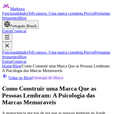
Markuva
Funcionalidades
Três passos. Uma marca completa.
Preços
Perguntas
frequentes
Blog
Português (Brasil)
Entrar
Começar
Funcionalidades
Três passos. Uma marca completa.
Preços
Perguntas
frequentes
Blog
Entrar
Começar
Home
/
Blog
/
Como Construir uma Marca Que as Pessoas Lembram:
A Psicologia das Marcas Memoraveis
Voltar ao Blog
Estrategia de Marca
Como Construir uma Marca Que as
Pessoas Lembram: A Psicologia das
Marcas Memoraveis
A neurociencia por tras de por que as pessoas lembram da Apple