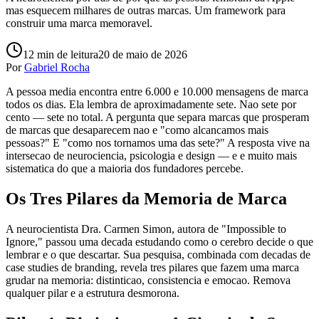
mas esquecem milhares de outras marcas. Um framework para
construir uma marca memoravel.
12
min de leitura
20 de maio de 2026
Por
Gabriel Rocha
A pessoa media encontra entre 6.000 e 10.000 mensagens de marca
todos os dias. Ela lembra de aproximadamente sete. Nao sete por
cento — sete no total. A pergunta que separa marcas que prosperam
de marcas que desaparecem nao e "como alcancamos mais
pessoas?" E "como nos tornamos uma das sete?" A resposta vive na
intersecao de neurociencia, psicologia e design — e e muito mais
sistematica do que a maioria dos fundadores percebe.
Os Tres Pilares da Memoria de Marca
A neurocientista Dra. Carmen Simon, autora de "Impossible to
Ignore," passou uma decada estudando como o cerebro decide o que
lembrar e o que descartar. Sua pesquisa, combinada com decadas de
case studies de branding, revela tres pilares que fazem uma marca
grudar na memoria: distinticao, consistencia e emocao. Remova
qualquer pilar e a estrutura desmorona.