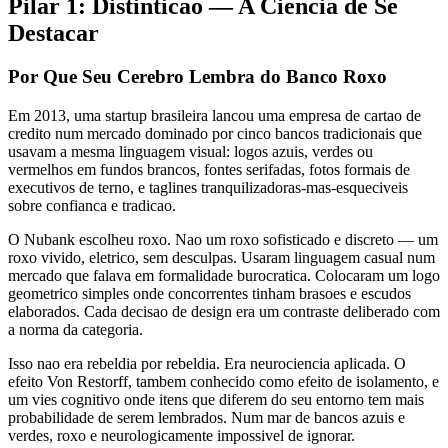
Pilar 1: Distinticao — A Ciencia de Se
Destacar
Por Que Seu Cerebro Lembra do Banco Roxo
Em 2013, uma startup brasileira lancou uma empresa de cartao de
credito num mercado dominado por cinco bancos tradicionais que
usavam a mesma linguagem visual: logos azuis, verdes ou
vermelhos em fundos brancos, fontes serifadas, fotos formais de
executivos de terno, e taglines tranquilizadoras-mas-esqueciveis
sobre confianca e tradicao.
O Nubank escolheu roxo. Nao um roxo sofisticado e discreto — um
roxo vivido, eletrico, sem desculpas. Usaram linguagem casual num
mercado que falava em formalidade burocratica. Colocaram um logo
geometrico simples onde concorrentes tinham brasoes e escudos
elaborados. Cada decisao de design era um contraste deliberado com
a norma da categoria.
Isso nao era rebeldia por rebeldia. Era neurociencia aplicada. O
efeito Von Restorff, tambem conhecido como efeito de isolamento, e
um vies cognitivo onde itens que diferem do seu entorno tem mais
probabilidade de serem lembrados. Num mar de bancos azuis e
verdes, roxo e neurologicamente impossivel de ignorar.